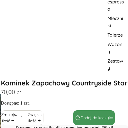
espress
o
Mleczni
ki
Talerze
Wazon
y
Zestaw
y
Kominek Zapachowy Countryside Star
70,00 zł
Dostępne: 1 szt.
Zmniejsz
Zwiększ
Dodaj do koszyka
ilość
ilość
Darmowa przesyłka dla zamówień powyżej 250 zł!