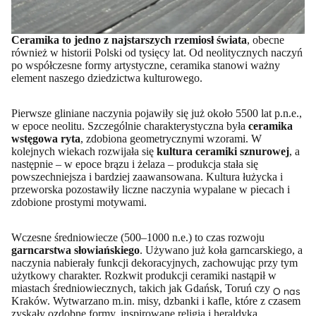
Ceramika to jedno z najstarszych rzemiosł świata
, obecne
również w historii Polski od tysięcy lat. Od neolitycznych naczyń
po współczesne formy artystyczne, ceramika stanowi ważny
element naszego dziedzictwa kulturowego.
Pierwsze gliniane naczynia pojawiły się już około 5500 lat p.n.e.,
w epoce neolitu. Szczególnie charakterystyczna była
ceramika
wstęgowa ryta
, zdobiona geometrycznymi wzorami. W
kolejnych wiekach rozwijała się
kultura ceramiki sznurowej
, a
następnie – w epoce brązu i żelaza – produkcja stała się
powszechniejsza i bardziej zaawansowana. Kultura łużycka i
przeworska pozostawiły liczne naczynia wypalane w piecach i
zdobione prostymi motywami.
Wczesne średniowiecze (500–1000 n.e.) to czas rozwoju
garncarstwa słowiańskiego
. Używano już koła garncarskiego, a
naczynia nabierały funkcji dekoracyjnych, zachowując przy tym
użytkowy charakter. Rozkwit produkcji ceramiki nastąpił w
miastach średniowiecznych, takich jak Gdańsk, Toruń czy
O nas
Kraków. Wytwarzano m.in. misy, dzbanki i kafle, które z czasem
zyskały ozdobne formy, inspirowane religią i heraldyką.