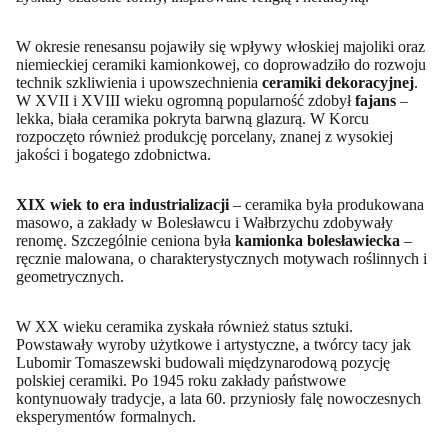
W okresie renesansu pojawiły się wpływy włoskiej majoliki oraz
niemieckiej ceramiki kamionkowej, co doprowadziło do rozwoju
technik szkliwienia i upowszechnienia
ceramiki dekoracyjnej
.
W XVII i XVIII wieku ogromną popularność zdobył
fajans
–
lekka, biała ceramika pokryta barwną glazurą. W Korcu
rozpoczęto również produkcję porcelany, znanej z wysokiej
jakości i bogatego zdobnictwa.
XIX wiek to era industrializacji
– ceramika była produkowana
masowo, a zakłady w Bolesławcu i Wałbrzychu zdobywały
renomę. Szczególnie ceniona była
kamionka bolesławiecka
–
ręcznie malowana, o charakterystycznych motywach roślinnych i
geometrycznych.
W XX wieku ceramika zyskała również status sztuki.
Powstawały wyroby użytkowe i artystyczne, a twórcy tacy jak
Lubomir Tomaszewski budowali międzynarodową pozycję
polskiej ceramiki. Po 1945 roku zakłady państwowe
kontynuowały tradycje, a lata 60. przyniosły falę nowoczesnych
eksperymentów formalnych.